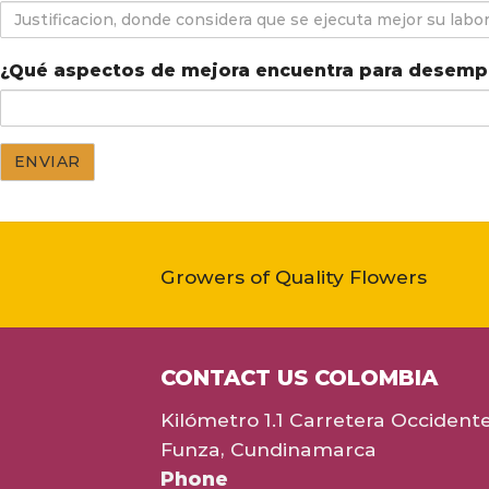
Justificacion,
donde
considera
¿Qué aspectos de mejora encuentra para desemp
que
se
ejecuta
mejor
su
labor
Growers of Quality Flowers
CONTACT US COLOMBIA
Kilómetro 1.1 Carretera Occident
Funza, Cundinamarca
Phone