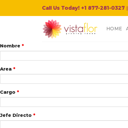
Skip
Call Us Today! +1 877-281-0327
|
to
content
HOME
Nombre
*
Area
*
Cargo
*
Jefe Directo
*