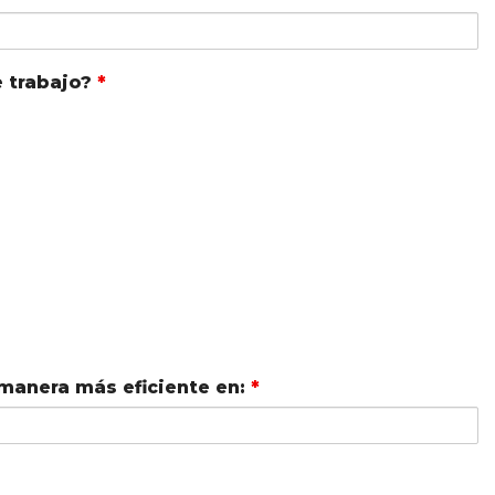
e trabajo?
*
 manera más eficiente en:
*