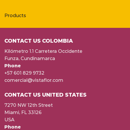
Products
CONTACT US COLOMBIA
Kilómetro 1.1 Carretera Occidente
Funza, Cundinamarca
Phone
+57 601 829 9732
comercial@vistaflor.com
CONTACT US UNITED STATES
7270 NW 12th Street
Miami, FL 33126
USA
Phone