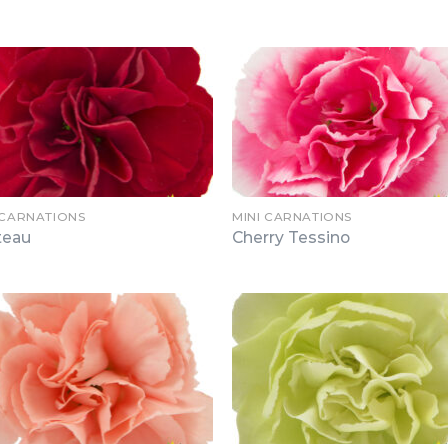
 CARNATIONS
MINI CARNATIONS
teau
Cherry Tessino