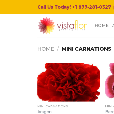
Skip
Call Us Today! +1 877-281-0327
|
to
content
HOME
HOME
/
MINI CARNATIONS
MINI CARNATIONS
MINI
Aragon
Berr